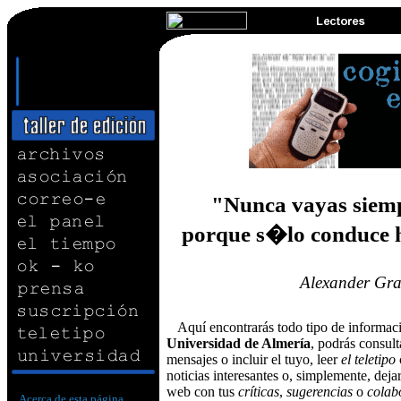
"Nunca vayas siemp
porque s�lo conduce h
Alexander Gra
Aquí encontrarás todo tipo de informaci
Universidad de Almería
, podrás consul
mensajes o incluir el tuyo, leer
el teletipo
noticias interesantes o, simplemente, dejar
web con tus
críticas
,
sugerencias
o
colab
Acerca de esta página